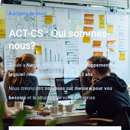
À propos de nous
ACT-CS : Qui sommes-
nous?
Basée à
Nancy
, notre agence de
développement
logiciel
vous aide depuis
plus de 12 ans
.
Nous créons des
solutions sur mesure
pour vos
besoins
et la structure de votre entreprise.