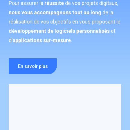
Pour assurer la
réussite
de vos projets digitaux,
nous vous accompagnons tout au long
de la
réalisation de vos objectifs en vous proposant le
développement de logiciels personnalisés
et
d’
applications sur-mesure
.
En savoir plus