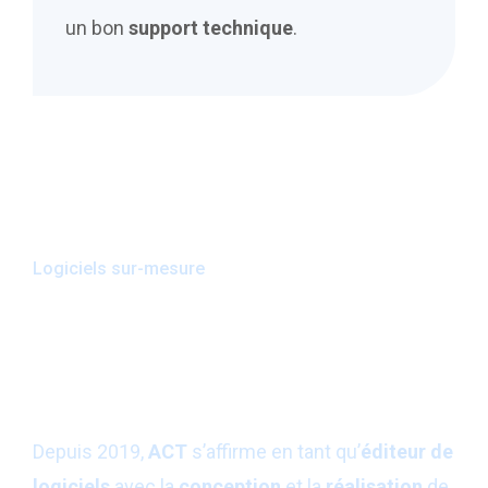
un bon
support technique
.
Logiciels sur-mesure
Créateurs - Éditeurs de
Logiciels​
Depuis 2019,
ACT
s’affirme en tant qu’
éditeur de
logiciels
avec la
conception
et la
réalisation
de